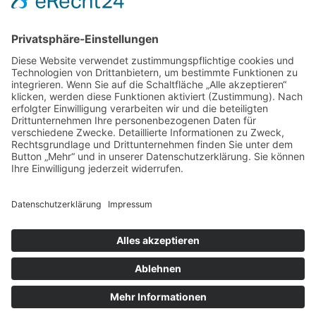
E
Jost PLASTEC GmbH
Konrad-Adenauer-Str. 20
55218 Ingelheim am Rhein
E
Telefon: +49 6132 71677-10
Fax: +49 6132 71677-13
E-Mail:
kontakt@jost-plastec.de
© 2023 Jost PLASTEC GmbH I Webdesign by brumm
digital GmbH I
Impressum
I
Datenschutz